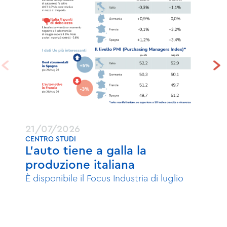
21/07/2026
14
CENTRO STUDI
FON
L’auto tiene a galla la
Pi
produzione italiana
Ad
È disponibile il Focus Industria di luglio
Un 
Fon
ind